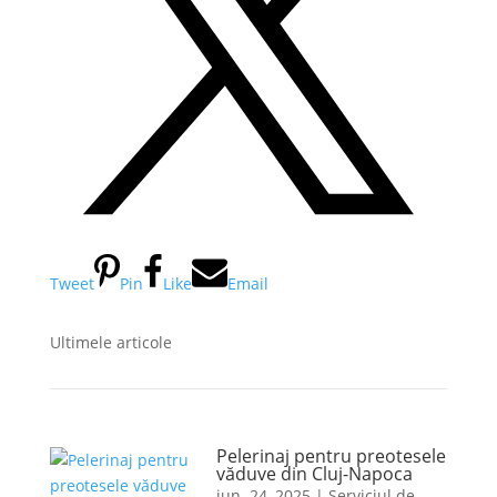
Tweet
Pin
Like
Email
Ultimele articole
Pelerinaj pentru preotesele
văduve din Cluj-Napoca
iun. 24, 2025
|
Serviciul de