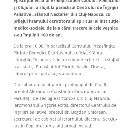
Episcopul-vicar al Arhiepiscopiei Vadului, Feleacului
și Clujului, a slujit la paraclisul Centrului de Îngrijiri
Paliative „Sfântul Nectarie” din Cluj-Napoca, cu
prilejul hramului ocrotitorului spiritual al instituției
medico-sociale, de la a cărui trecere la cele veșnice
s-au împlinit 100 de ani.
De la ora 10:00, în paraclisul Centrului, Preasfințitul
Părinte Benedict Bistrițeanul a oficiat Sfânta
Liturghie, înconjurat de un sobor de clerici. La slujbă
a asistat și Preasfințitul Părinte Vasile Flueraș,
ctitorul principal al așezământului.
Din sobor au făcut parte: protopopul de Cluj II,
preotul Alexandru Constantin Ciui, duhovnicul
Facultății de Teologie Ortodoxă din Cluj-Napoca,
ieromonahul Grigorie Foltiș, directorul Centrului de
îngrijiri paliative, preotul dr. Bogdan Chiorean,
secretarul de cabinet al ierarhului, diaconul Sergiu-
Iustin Pop, precum și alți preoți invitați.