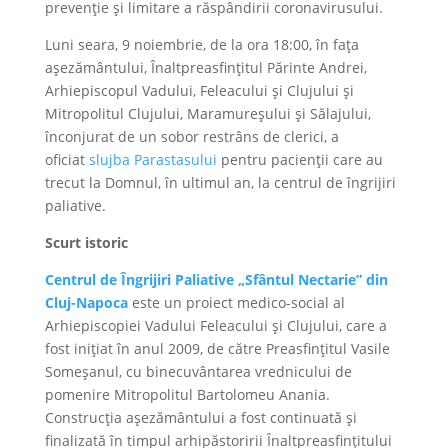
prevenție şi limitare a răspândirii coronavirusului.
Luni seara, 9 noiembrie, de la ora 18:00, în fața
așezământului, Înaltpreasfințitul Părinte Andrei,
Arhiepiscopul Vadului, Feleacului și Clujului și
Mitropolitul Clujului, Maramureșului și Sălajului,
înconjurat de un sobor restrâns de clerici, a
oficiat
slujba Parastasului
pentru pacienții care au
trecut la Domnul, în ultimul an, la centrul de îngrijiri
paliative.
Scurt istoric
Centrul de Îngrijiri Paliative „Sfântul Nectarie” din
Cluj-Napoca
este un proiect medico-social al
Arhiepiscopiei Vadului Feleacului şi Clujului, care a
fost inițiat în anul 2009, de către Preasfințitul Vasile
Someşanul, cu binecuvântarea vrednicului de
pomenire Mitropolitul Bartolomeu Anania.
Construcţia aşezământului a fost continuată şi
finalizată în timpul arhipăstoririi Înaltpreasfințitului