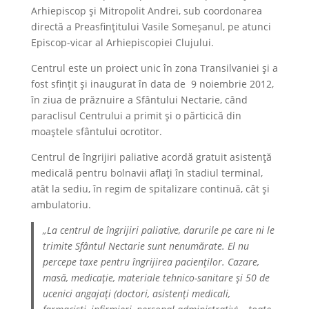
Arhiepiscop și Mitropolit Andrei, sub coordonarea
directă a Preasfințitului Vasile Someşanul, pe atunci
Episcop-vicar al Arhiepiscopiei Clujului.
Centrul este un proiect unic în zona Transilvaniei şi a
fost sfinţit și inaugurat în data de 9 noiembrie 2012,
în ziua de prăznuire a Sfântului Nectarie, când
paraclisul Centrului a primit și o părticică din
moaștele sfântului ocrotitor.
Centrul de îngrijiri paliative acordă gratuit asistență
medicală pentru bolnavii aflați în stadiul terminal,
atât la sediu, în regim de spitalizare continuă, cât și
ambulatoriu.
„La centrul de îngrijiri paliative, darurile pe care ni le
trimite Sfântul Nectarie sunt nenumărate. El nu
percepe taxe pentru îngrijirea pacienților. Cazare,
masă, medicație, materiale tehnico-sanitare și 50 de
ucenici angajați (doctori, asis­tenți medicali,