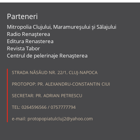
Parteneri
Mitropolia Clujului, Maramureșului și Sălajului
Radio Renașterea
Editura Renasterea
Revista Tabor
Centrul de pelerinaje Renașterea
STRADA NĂSĂUD NR. 22/1, CLUJ-NAPOCA
PROTOPOP: PR. ALEXANDRU-CONSTANTIN CIUI
SECRETAR: PR. ADRIAN PETRESCU
TEL: 0264596566 / 0757777794
e-mail: protopopiatulcluj2@yahoo.com