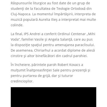
Răspunsurile liturgice au fost date de un grup de
studenți de la Facultatea de Teologie Ortodoxă din
Cluj-Napoca. La momentul împărtășirii, interpreta de
muzică populară Aurelia Ilieș a interpretat mai multe
colinde.
La final, IPS Andrei a conferit Ordinul Centenar „Mihi
Voda”, familiei Vasile și Angela Salanță, care au pus
la dispoziție spațiul pentru amenajarea paraclisului.
De asemenea, Chiriarhul a acordat diplome de alesă
cinstire și altor binefăcători din cadrul parohiei.
În încheiere, părintele paroh Robert Kovacs a
mulțumit Înaltpreasfinției Sale pentru prezență și
pentru purtarea de grijă, dar și tuturor
credincioșilor.