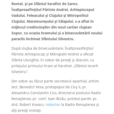
Romei, și pe Sfântul Serafim de Sarov,
Înaltpreasfințitul Părinte Andrei, Arhiepiscopul
Vadului, Feleacului și Clujului și Mitropolitul
Clujului, Maramureșului și Sălajului, s-a aflat în
mijlocul credincioșilor din noul cartier clujean
Sopor, cu ocazia hramului și a binecuvântării noului
paraclis închinat Sfântului Silvestru.
După slujba de binecuvântare, Înaltpreasfințitul
Părinte Arhiepiscop și Mitropolit Andrei a oficiat
Sfânta Liturghie, în sobor de preoți și diaconi, cu
prilejului primului hram al Parohiei „Sfântul Ierarh
Silvestru”.
Din sobor au făcut parte secretarul eparhial, arhim.
lect. Benedict Vesa, protopopul de Cluj II, pr.
Alexandru-Constantin Ciui, directorul postului Radio
Renașterea, pr. conf. Ioan Bizău, preotul paroh, pr.
drd. Robert Kovacs,
redactor
la Radio Renașterea și
alți preoți invitați.