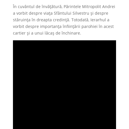
În cuvântul de învățătură, Părintele Mitropolit Andrei
a vorbit despre viața Sfântului Silvestru și despre
stăruința în dreapta credință. Totodată, Ierarhul a
vorbit despre importanța înființării parohiei în acest
cartier și a unui lăcaș de închinare.