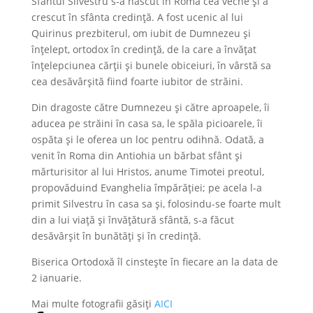
Sfântul Silvestru s-a născut în Roma cea veche şi a
crescut în sfânta credinţă. A fost ucenic al lui
Quirinus prezbiterul, om iubit de Dumnezeu şi
înţelept, ortodox în credinţă, de la care a învățat
înţelepciunea cărţii şi bunele obiceiuri, în vârstă sa
cea desăvârşită fiind foarte iubitor de străini.
Din dragoste către Dumnezeu şi către aproapele, îi
aducea pe străini în casa sa, le spăla picioarele, îi
ospăta şi le oferea un loc pentru odihnă. Odată, a
venit în Roma din Antiohia un bărbat sfânt şi
mărturisitor al lui Hristos, anume Timotei preotul,
propovăduind Evanghelia împărăţiei; pe acela l-a
primit Silvestru în casa sa şi, folosindu-se foarte mult
din a lui viaţă şi învăţătură sfântă, s-a făcut
desăvârşit în bunătăţi şi în credinţă.
Biserica Ortodoxă îl cinstește în fiecare an la data de
2 ianuarie.
Mai multe fotografii găsiți
AICI