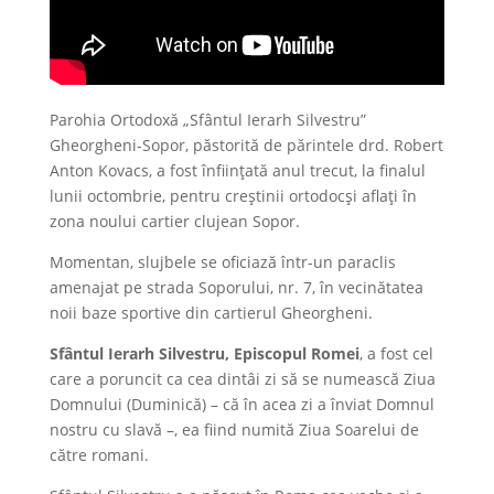
Parohia Ortodoxă „Sfântul Ierarh Silvestru”
Gheorgheni-Sopor, păstorită de părintele drd. Robert
Anton Kovacs, a fost înființată anul trecut, la finalul
lunii octombrie, pentru creștinii ortodocși aflați în
zona noului cartier clujean Sopor.
Momentan, slujbele se oficiază într-un paraclis
amenajat pe strada Soporului, nr. 7, în vecinătatea
noii baze sportive din cartierul Gheorgheni.
Sfântul Ierarh Silvestru, Episcopul Romei
, a fost cel
care a poruncit ca cea dintâi zi să se numească Ziua
Domnului (Duminică) – că în acea zi a înviat Domnul
nostru cu slavă –, ea fiind numită Ziua Soarelui de
către romani.