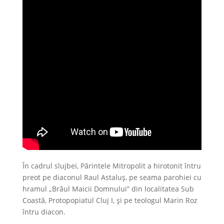
În cadrul slujbei, Părintele Mitropolit a hirotonit întru
preot pe diaconul Raul Astaluș, pe seama parohiei cu
hramul „Brâul Maicii Domnului” din localitatea Sub
Coastă, Protopopiatul Cluj I, și pe teologul Marin Roz
întru diacon.