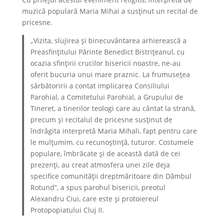
muzică populară Maria Mihai a susținut un recital de
pricesne.
„Vizita, slujirea și binecuvântarea arhierească a
Preasfințitului Părinte Benedict Bistrițeanul, cu
ocazia sfințirii crucilor bisericii noastre, ne-au
oferit bucuria unui mare praznic. La frumusețea
sărbătoririi a contat implicarea Consiliului
Parohial, a Comitetului Parohial, a Grupului de
Tineret, a tinerilor teologi care au cântat la strană,
precum și recitalul de pricesne susținut de
îndrăgita interpretă Maria Mihali, fapt pentru care
le mulțumim, cu recunoștință, tuturor. Costumele
populare, îmbrăcate și de această dată de cei
prezenți, au creat atmosfera unei zile deja
specifice comunității dreptmăritoare din Dâmbul
Rotund”, a spus parohul bisericii, preotul
Alexandru Ciui, care este și protoiereul
Protopopiatului Cluj II.