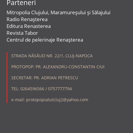
Parteneri
Mitropolia Clujului, Maramureșului și Sălajului
Radio Renașterea
Editura Renasterea
Revista Tabor
Centrul de pelerinaje Renașterea
STRADA NĂSĂUD NR. 22/1, CLUJ-NAPOCA
PROTOPOP: PR. ALEXANDRU-CONSTANTIN CIUI
SECRETAR: PR. ADRIAN PETRESCU
TEL: 0264596566 / 0757777794
e-mail: protopopiatulcluj2@yahoo.com