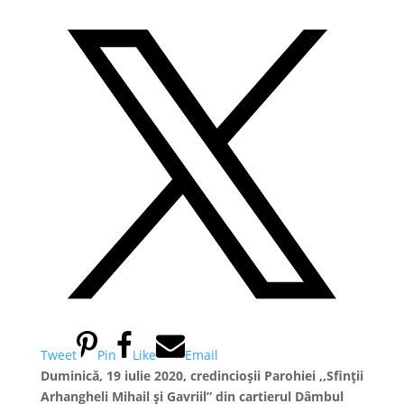
Tweet
Pin
Like
Email
Duminică, 19 iulie 2020, credincioșii Parohiei ,,Sfinții
Arhangheli Mihail și Gavriil” din cartierul Dâmbul