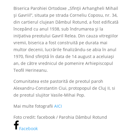
Biserica Parohiei Ortodoxe ,,Sfinții Arhangheli Mihail
și Gavriil”, situata pe strada Corneliu Coposu, nr. 34,
din cartierul clujean Dâmbul Rotund, a fost edificată
începând cu anul 1938, sub îndrumarea și la
inițiativa preotului Gavril Relea. Din cauza vitregiilor
vremii, biserica a fost construită pe durata mai
multor decenii, lucrările finalizându-se abia în anul
1970, fiind sfințită în data de 14 august a aceluiași
an, de către vrednicul de pomenire Arhiepiscopul
Teofil Herineanu.
Comunitatea este pastorită de preotul paroh
Alexandru-Constantin Ciui, protopopul de Cluj II, si
de preotul slujitor Vasile-Mihai Pop.
Mai multe fotografii
AICI
Foto credit: facebook / Parohia Dâmbul Rotund
Facebook