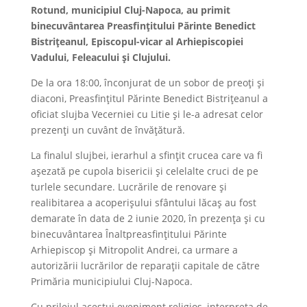
Rotund, municipiul Cluj-Napoca, au primit
binecuvântarea Preasfințitului Părinte Benedict
Bistrițeanul, Episcopul-vicar al Arhiepiscopiei
Vadului, Feleacului și Clujului.
De la ora 18:00, înconjurat de un sobor de preoți și
diaconi, Preasfințitul Părinte Benedict Bistrițeanul a
oficiat slujba Vecerniei cu Litie și le-a adresat celor
prezenți un cuvânt de învățătură.
La finalul slujbei, ierarhul a sfințit crucea care va fi
așezată pe cupola bisericii și celelalte cruci de pe
turlele secundare. Lucrările de renovare și
realibitarea a acoperișului sfântului lăcaș au fost
demarate în data de 2 iunie 2020, în prezența și cu
binecuvântarea Înaltpreasfințitului Părinte
Arhiepiscop și Mitropolit Andrei, ca urmare a
autorizării lucrărilor de reparații capitale de către
Primăria municipiului Cluj-Napoca.
Cu prilejul acestui eveniment religios, interpreta de