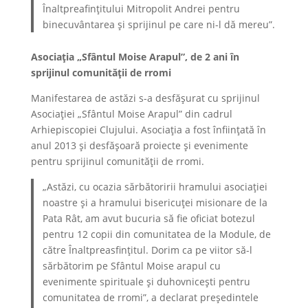
Înaltpreafințitului Mitropolit Andrei pentru
binecuvântarea și sprijinul pe care ni-l dă mereu”.
Asociația „Sfântul Moise Arapul”, de 2 ani în
sprijinul comunității de rromi
Manifestarea de astăzi s-a desfășurat cu sprijinul
Asociației „Sfântul Moise Arapul” din cadrul
Arhiepiscopiei Clujului. Asociația a fost înființată în
anul 2013 și desfășoară proiecte și evenimente
pentru sprijinul comunității de rromi.
„Astăzi, cu ocazia sărbătoririi hramului asociației
noastre și a hramului bisericuței misionare de la
Pata Rât, am avut bucuria să fie oficiat botezul
pentru 12 copii din comunitatea de la Module, de
către Înaltpreasfințitul. Dorim ca pe viitor să-l
sărbătorim pe Sfântul Moise arapul cu
evenimente spirituale și duhovnicești pentru
comunitatea de rromi”, a declarat președintele