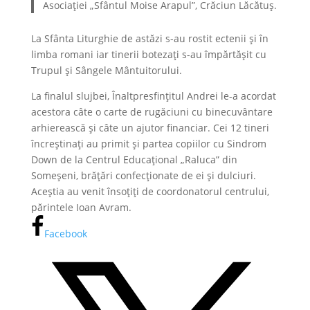
Asociației „Sfântul Moise Arapul”, Crăciun Lăcătuș.
La Sfânta Liturghie de astăzi s-au rostit ectenii și în
limba romani iar tinerii botezați s-au împărtășit cu
Trupul și Sângele Mântuitorului.
La finalul slujbei, Înaltpresfințitul Andrei le-a acordat
acestora câte o carte de rugăciuni cu binecuvântare
arhierească și câte un ajutor financiar. Cei 12 tineri
încreștinați au primit și partea copiilor cu Sindrom
Down de la Centrul Educațional „Raluca” din
Someșeni, brățări confecționate de ei și dulciuri.
Aceștia au venit însoțiți de coordonatorul centrului,
părintele Ioan Avram.
Facebook