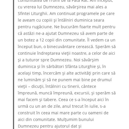
comunitatea de rromi de la Pata Rât. Am început,
cu vrerea lui Dumnezeu, săvârșirea mai ales a
Sfintei Liturghii. Am continuat programele pe care
le aveam cu copiii și întâlniri duminica seara
pentru rugăciune. Ne bucurăm foarte mult pentru
că astăzi ne-a ajutat Dumnezeu să avem parte de
un botez a 12 copii din comunitate. Îl vedem ca un
început bun, o binecuvântare cerească. Sperăm să
continuie îndreptarea vieții noastre, a celor de aici
și a tuturor spre Dumnezeu. Noi săvârșim
duminica și în sărbători Sfânta Liturghie și, în
același timp, încercăm și alte activități prin care să
ne luminăm și să ne punem mai bine pe drumul
vieții – dicuții, întâlniri cu tinerii, cântece
împreună, muncă împreună, excursii, și sperăm să
mai facem și tabere. Ceea ce s-a început aici în
urmă cu un an de zile, anul trecut în iulie, s-a
construit în ceea mai mare parte cu oameni de
aici din comunitate. Mulțumim bunului
Dumnezeu pentru ajutorul dat și