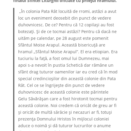
finalul Sfintei Liturghii oficiate cu prilejul hramului
.
„În colonia Pata Rât locuită de rromi, astăzi a avut
loc un eveniment deosebit din punct de vedere
duhovnicesc. De ce? Pentru că 12 copilași au fost
botezați. Și de ce tocmai astăzi? Pentru că dacă ne
uităm pe calendar, pe 28 august este pomenit
Sfântul Moise Arapul. Această bisericuță are
hramul „Sfântul Moise Arapul”. El era etiopian. Era
tuciuriu la față, a fost omul lui Dumnezeu, mai
apoi s-a nevoit în pustia Schetică dar rămâne un
sfânt drag tuturor oamenilor iar eu cred că în mod
special credincioșilor din această colonie din Pata
Rât. Cel ce se îngrijește din punct de vedere
duhovnicesc de această colonie este părintele
Gelu Săvărășan care a fost hirotonit tocmai pentru
această colonie. Noi credem că oricât de greu ar fi
și oricât de multă sărăcie și necazuri ar fi, totuși
prezența Domnului Hristos în mijlocul coloniei
aduce o noimă și dă tuturor lucrurilor o anume