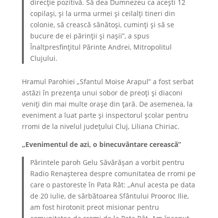
direcție pozitivă. Să dea Dumnezeu ca acești 12
copilași, și la urma urmei și ceilalți tineri din
colonie, să crească sănătoși, cuminți și să se
bucure de ei părinții și nașii”, a spus
Înaltpresfințitul Părinte Andrei, Mitropolitul
Clujului.
Hramul Parohiei „Sfantul Moise Arapul” a fost serbat
astăzi în prezența unui sobor de preoți și diaconi
veniți din mai multe orașe din țară. De asemenea, la
eveniment a luat parte și inspectorul școlar pentru
rromi de la nivelul județului Cluj, Liliana Chiriac.
„Evenimentul de azi, o binecuvântare cerească”
Părintele paroh Gelu Săvărășan a vorbit pentru
Radio Renașterea despre comunitatea de rromi pe
care o pastoreste în Pata Rât: „Anul acesta pe data
de 20 iulie, de sărbătoarea Sfântului Prooroc Ilie,
am fost hirotonit preot misionar pentru