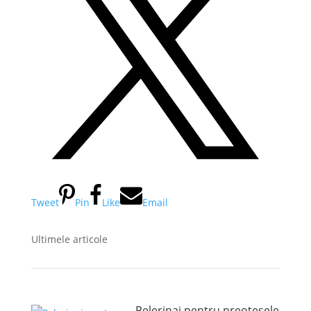
Tweet
Pin
Like
Email
Ultimele articole
Pelerinaj pentru preotesele