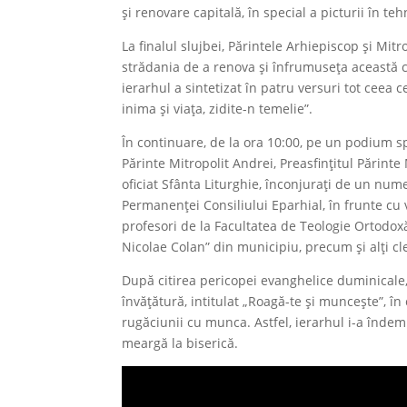
şi renovare capitală, în special a picturii în teh
La finalul slujbei, Părintele Arhiepiscop și Mit
strădania de a renova și înfrumuseța această c
ierarhul a sintetizat în patru versuri tot ceea ce
inima şi viaţa, zidite-n temelie”.
În continuare, de la ora 10:00, pe un podium spe
Părinte Mitropolit Andrei, Preasfințitul Părinte
oficiat Sfânta Liturghie, înconjurați de un num
Permanenței Consiliului Eparhial, în frunte cu v
profesori de la Facultatea de Teologie Ortodoxă
Nicolae Colan” din municipiu, precum și alți cler
După citirea pericopei evanghelice duminicale, 
învățătură, intitulat „Roagă-te și muncește”, în
rugăciunii cu munca. Astfel, ierarhul i-a îndem
meargă la biserică.