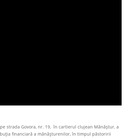
pe strada Govora, nr. 19, în cartierul clujean Mănăștur, a
ibuția financiară a mănăşturenilor, în timpul păstoririi