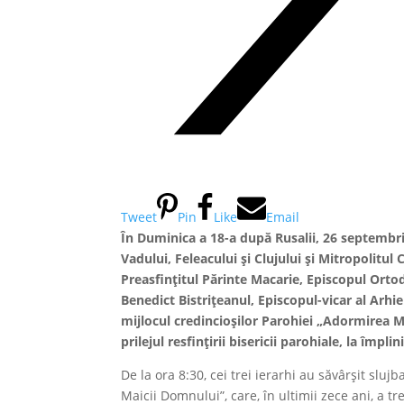
Tweet
Pin
Like
Email
În Duminica a 18-a după Rusalii, 26 septembri
Vadului, Feleacului și Clujului și Mitropolitul
Preasfințitul Părinte Macarie, Episcopul Orto
Benedict Bistrițeanul, Episcopul-vicar al Arhiep
mijlocul credincioșilor Parohiei „Adormirea M
prilejul resfințirii bisericii parohiale, la împli
De la ora 8:30, cei trei ierarhi au săvârșit sluj
Maicii Domnului”, care, în ultimii zece ani, a