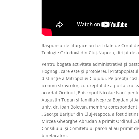
Răspunsurile liturgice au fost date de Corul d
Teologie Ortodoxă din Cluj-Napoca, dirijat de a
Pentru bogata activitate administrativă și past
Hognogi, care este și protoiereul Protopopiatulu
distincție a Mitropoliei Clujului. Pe preoții cosl
iconom stravrofor, cu dreptul de a purta crucea
acordat Ordinul „Episcopul Nicolae Ivan” pentr
Augustin Tupan și familia Negrea Bogdan și An
univ. dr. Ioan Bolovan, membru corespondent al
„George Barițiu” din Cluj-Napoca, a fost distin
Mircea Gheorghe Abrudan a primit Ordinul „Sf
Consiliului și Comitetului parohial au primit dis
binefăcători.