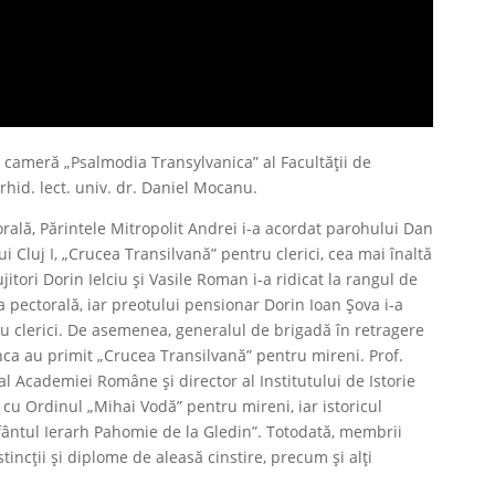
e cameră „Psalmodia Transylvanica” al Facultăţii de
rhid. lect. univ. dr. Daniel Mocanu.
orală, Părintele Mitropolit Andrei i-a acordat parohului Dan
i Cluj I, „Crucea Transilvană” pentru clerici, cea mai înaltă
ujitori Dorin Ielciu și Vasile Roman i-a ridicat la rangul de
 pectorală, iar preotului pensionar Dorin Ioan Șova i-a
u clerici. De asemenea, generalul de brigadă în retragere
ca au primit „Crucea Transilvană” pentru mireni. Prof.
 Academiei Române și director al Institutului de Istorie
s cu Ordinul „Mihai Vodă” pentru mireni, iar istoricul
ântul Ierarh Pahomie de la Gledin”. Totodată, membrii
tincții și diplome de aleasă cinstire, precum și alți