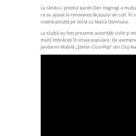
La rându-i, preotul paroh Dan Hognogi a mulțumit
ce au ajutat la renovarea lăcașului de cult. În s
icoană pictată pe sticlă cu Maica Domnului.
La slujbă au fost prezente autorități civile și m
mulți îmbrăcați în straie populare. De asemen
Jandarmi Mobilă „Ștefan Cicio-Pop” din Cluj-N