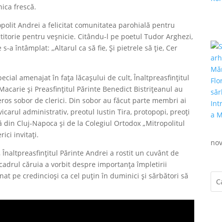
nica frescă.
ropolit Andrei a felicitat comunitatea parohială pentru
titorie pentru veșnicie. Citându-l pe poetul Tudor Arghezi,
 s-a întâmplat: „Altarul ca să fie, Şi pietrele să ţie, Cer
cial amenajat în fața lăcașului de cult, Înaltpreasfințitul
 Macarie și Preasfințitul Părinte Benedict Bistrițeanul au
eros sobor de clerici. Din sobor au făcut parte membri ai
icarul administrativ, preotul Iustin Tira, protopopi, preoți
 din Cluj-Napoca și de la Colegiul Ortodox „Mitropolitul
ici invitați.
nov
Înaltpreasfințitul Părinte Andrei a rostit un cuvânt de
 cadrul căruia a vorbit despre importanța împletirii
nat pe credincioși ca cel puțin în duminici și sărbători să