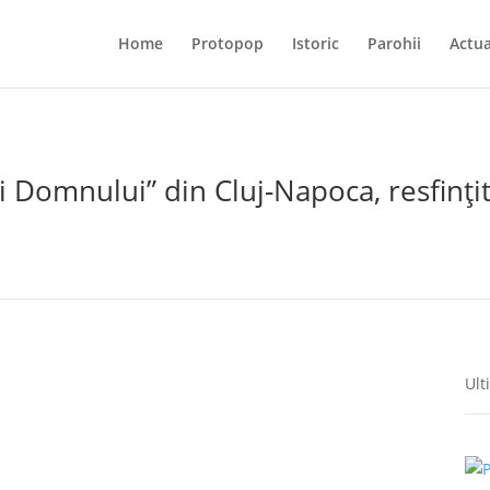
Home
Protopop
Istoric
Parohii
Actua
 Domnului” din Cluj-Napoca, resfințit
Ult