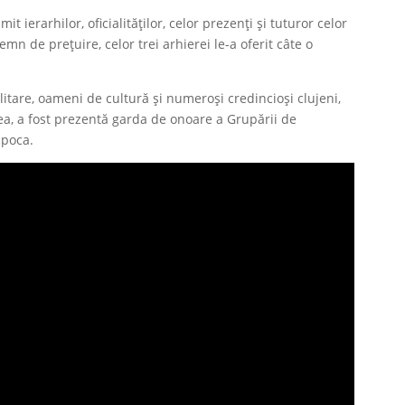
 ierarhilor, oficialităților, celor prezenți și tuturor celor
emn de prețuire, celor trei arhierei le-a oferit câte o
ilitare, oameni de cultură și numeroși credincioși clujeni,
ea, a fost prezentă garda de onoare a Grupării de
apoca.