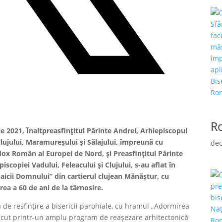
R
e 2021, Înaltpreasfințitul Părinte Andrei, Arhiepiscopul
 Clujului, Maramureșului și Sălajului, împreună cu
dec
dox Român al Europei de Nord, și Preasfințitul Părinte
iscopiei Vadului, Feleacului și Clujului, s-au aflat în
aicii Domnului” din cartierul clujean Mănăștur, cu
nirea a 60 de ani de la târnosire.
ba de resfințire a bisericii parohiale, cu hramul „Adormirea
 trecut printr-un amplu program de reaşezare arhitectonică