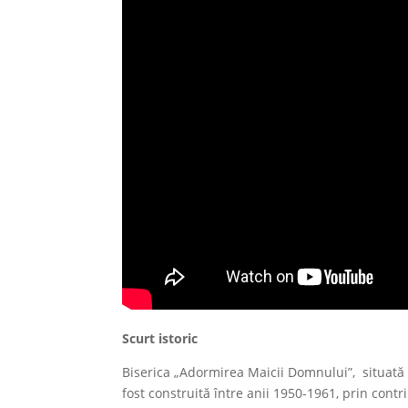
Scurt istoric
Biserica „Adormirea Maicii Domnului”, situată 
fost construită între anii 1950-1961, prin contr