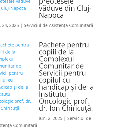
preotesele
văduve din Cluj-
Napoca
. 24, 2025
|
Serviciul de Asistență Comunitară
Pachete pentru
copiii de la
Complexul
Comunitar de
Servicii pentru
copilul cu
handicap și de la
Institutul
Oncologic prof.
dr. Ion Chiricuță.
iun. 2, 2025
|
Serviciul de
stență Comunitară