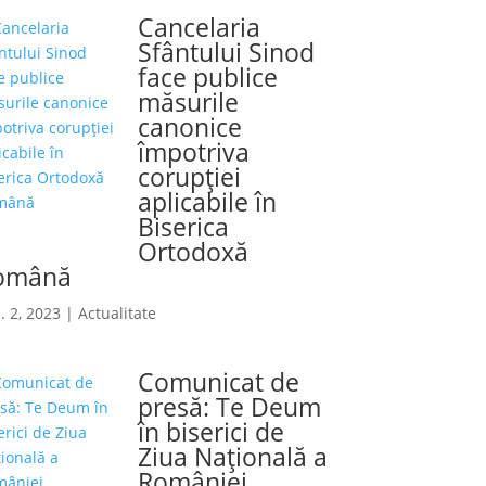
Cancelaria
Sfântului Sinod
face publice
măsurile
canonice
împotriva
corupției
aplicabile în
Biserica
Ortodoxă
omână
. 2, 2023
|
Actualitate
Comunicat de
presă: Te Deum
în biserici de
Ziua Naţională a
României