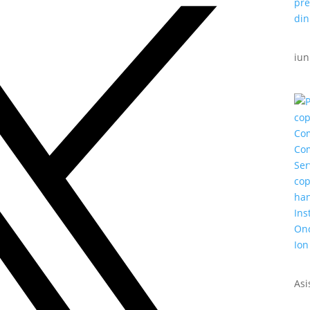
iun
Asi