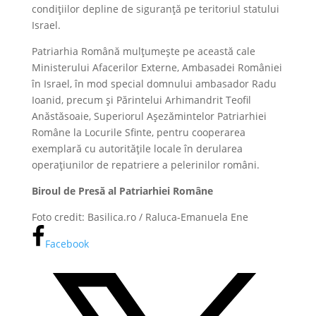
condițiilor depline de siguranță pe teritoriul statului
Israel.
Patriarhia Română mulțumește pe această cale
Ministerului Afacerilor Externe, Ambasadei României
în Israel, în mod special domnului ambasador Radu
Ioanid, precum și Părintelui Arhimandrit Teofil
Anăstăsoaie, Superiorul Aşezămintelor Patriarhiei
Române la Locurile Sfinte, pentru cooperarea
exemplară cu autoritățile locale în derularea
operațiunilor de repatriere a pelerinilor români.
Biroul de Presă al Patriarhiei Române
Foto credit: Basilica.ro / Raluca-Emanuela Ene
Facebook