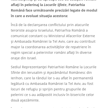
aflați în pelerinaj la
Locurile Sfinte
, Patriarhia
Română face următoarele precizări legate de modul
în care a evoluat situația acestora:
Încă de la declanșarea conflictului prin atacurile
teroriste asupra Israelului, Patriarhia Română a
comunicat constant cu Ministerul Afacerilor Externe
și Ambasada României la Tel Aviv, care au contribuit
major la coordonarea activităților de repatriere în
regim special a pelerinilor români aflați în diverse
orașe din Israel.
Sediul Reprezentanței Patriarhiei Române la Locurile
Sfinte din Ierusalim și Așezământul Românesc din
Ierihon, care la rândul lor s-au aflat în permanentă
legătură cu Ambasada României la Tel Aviv, au fost
locuri de refugiu și sprijin pentru grupurile de
pelerini ce s-au adăpostit inclusiv în bisericile celor
două așezăminte.