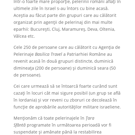
Într-o foarte mare proporție, pelerinii români aflați în
ultimele zile în Israel s-au întors cu bine acasă.
Aceștia au făcut parte din grupuri care au călătorit
organizat prin agenții de pelerinaj din mai multe
eparhii: Bucureşti, Cluj, Maramureș, Deva, Oltenia,
Vâlcea etc.
Cele 250 de persoane care au călătorit cu Agenția de
Pelerinaje
Basilica Travel
a Patriarhiei Române au
revenit acasă în două grupuri distincte, duminică
dimineața (200 de persoane) și duminică seara (50
de persoane).
Cei care urmează să se întoarcă foarte curând sunt
cazați în locuri cât mai sigure posibil (un grup se află
în Iordania) și vor reveni cu zboruri ce decolează în
funcție de aprobările autorităților militare israeliene.
Menționăm că toate pelerinajele în
Ț
ara
Sfântă
programate în următoarea perioadă vor fi
suspendate și amânate până la restabilirea