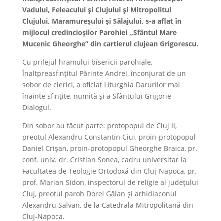
Vadului, Feleacului și Clujului și Mitropolitul
Clujului, Maramureșului și Sălajului, s-a aflat în
mijlocul credincioșilor Parohiei ,,Sfântul Mare
Mucenic Gheorghe” din cartierul clujean Grigorescu.
Cu prilejul hramului bisericii parohiale,
Înaltpreasfințitul Părinte Andrei, înconjurat de un
sobor de clerici, a oficiat Liturghia Darurilor mai
înainte sfințite, numită și a Sfântului Grigorie
Dialogul.
Din sobor au făcut parte: protopopul de Cluj II,
preotul Alexandru Constantin Ciui, proin-protopopul
Daniel Crișan, proin-protopopul Gheorghe Braica, pr.
conf. univ. dr. Cristian Sonea, cadru universitar la
Facultatea de Teologie Ortodoxă din Cluj-Napoca, pr.
prof. Marian Sidon, inspectorul de religie al județului
Cluj, preotul paroh Dorel Gălan și arhidiaconul
Alexandru Salvan, de la Catedrala Mitropolitană din
Cluj-Napoca.