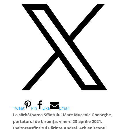
Tweet
Pin
Like
Email
La sărbătoarea Sfântului Mare Mucenic Gheorghe,
purtătorul de biruință, vineri, 23 aprilie 2021,
Înaltpreasfințitul Părinte Andrei, Arhiepiscopul