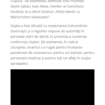
Clujului. De asemenea, domnilor Emil Prunean,
Vasile Sabău, Ioan Alexa, membri ai Consiliului
Parohial, le-a oferit Ordinul „Sfinții Martiri și
Mărturisitori Năsăudeni”.
Slujba a fost oficiată cu respectarea îndrumărilor
bisericești și a regulilor impuse de autorităţi în
perioada stării de alertă, în prezența a numeroși
credincioși clujeni. De asemenea, în cadrul
Liturghiei, ierarhul s-a rugat pentru încetarea
pandemiei de coronavirus, pentru cei bolnavi, pentru
personalul medical și pentru toți cei aflați în slujba
aproapelui.