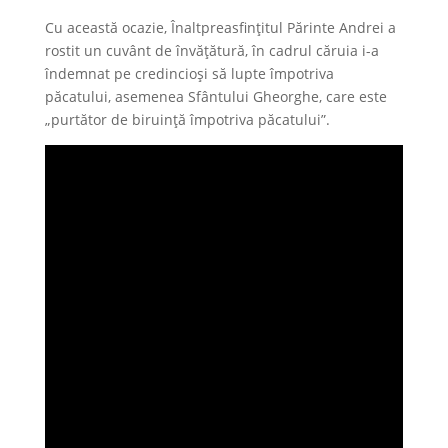
Cu această ocazie, Înaltpreasfințitul Părinte Andrei a
rostit un cuvânt de învățătură, în cadrul căruia i-a
îndemnat pe credincioși să lupte împotriva
păcatului, asemenea Sfântului Gheorghe, care este
„purtător de biruință împotriva păcatului”.