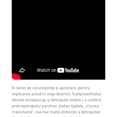
În semn de recunoștință și apreciere, pentru
implicarea activă în viața Bisericii, Înaltpreasfințitul
Părinte Arhiepiscop și Mitropolit Andrei i-a conferit
prim-epitropului parohiei, Ștefan Gadola, „Crucea
Transilvană”, cea mai înaltă distincție a Mitropoliei