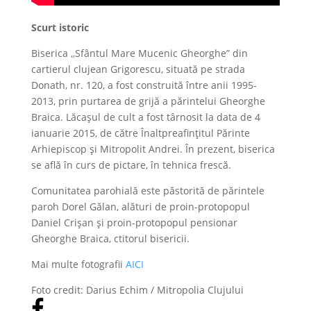
Scurt istoric
Biserica ,,Sfântul Mare Mucenic Gheorghe” din
cartierul clujean Grigorescu, situată pe strada
Donath, nr. 120, a fost construită între anii 1995-
2013, prin purtarea de grijă a părintelui Gheorghe
Braica. Lăcașul de cult a fost târnosit la data de 4
ianuarie 2015, de către Înaltpreafințitul Părinte
Arhiepiscop și Mitropolit Andrei. În prezent, biserica
se află în curs de pictare, în tehnica frescă.
Comunitatea parohială este păstorită de părintele
paroh Dorel Gălan, alături de proin-protopopul
Daniel Crișan și proin-protopopul pensionar
Gheorghe Braica, ctitorul bisericii.
Mai multe fotografii
AICI
Foto credit: Darius Echim / Mitropolia Clujului