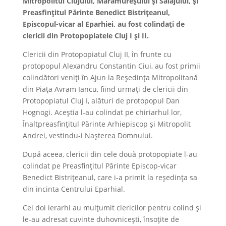
Mitropolitul Clujului, Maramureșului și Sălajului, și
Preasfințitul Părinte Benedict Bistrițeanul,
Episcopul-vicar al Eparhiei, au fost colindați de
clericii din Protopopiatele Cluj I și II.
Clericii din Protopopiatul Cluj II, în frunte cu
protopopul Alexandru Constantin Ciui, au fost primii
colindători veniți în Ajun la Reședința Mitropolitană
din Piața Avram Iancu, fiind urmați de clericii din
Protopopiatul Cluj I, alături de protopopul Dan
Hognogi. Aceștia l-au colindat pe chiriarhul lor,
Înaltpreasfințitul Părinte Arhiepiscop și Mitropolit
Andrei, vestindu-i Nașterea Domnului.
După aceea, clericii din cele două protopopiate l-au
colindat pe Preasfințitul Părinte Episcop-vicar
Benedict Bistrițeanul, care i-a primit la reședința sa
din incinta Centrului Eparhial.
Cei doi ierarhi au mulțumit clericilor pentru colind și
le-au adresat cuvinte duhovnicești, însoțite de