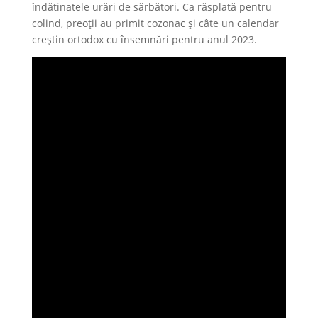
îndătinatele urări de sărbători. Ca răsplată pentru
colind, preoții au primit cozonac și câte un calendar
creștin ortodox cu însemnări pentru anul 2023.