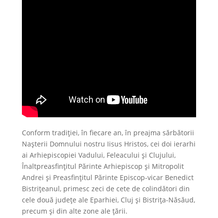
Conform tradiției, în fiecare an, în preajma sărbătorii
Nașterii Domnului nostru Iisus Hristos, cei doi ierarhi
ai Arhiepiscopiei Vadului, Feleacului și Clujului,
Înaltpreasfințitul Părinte Arhiepiscop și Mitropolit
Andrei și Preasfințitul Părinte Episcop-vicar Benedict
Bistrițeanul, primesc zeci de cete de colindători din
cele două județe ale Eparhiei, Cluj și Bistrița-Năsăud,
precum și din alte zone ale țării.