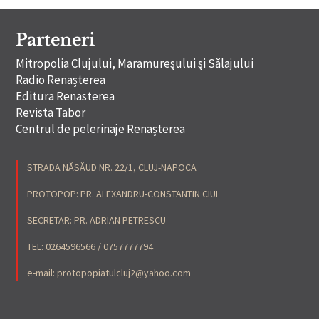
Parteneri
Mitropolia Clujului, Maramureșului și Sălajului
Radio Renașterea
Editura Renasterea
Revista Tabor
Centrul de pelerinaje Renașterea
STRADA NĂSĂUD NR. 22/1, CLUJ-NAPOCA
PROTOPOP: PR. ALEXANDRU-CONSTANTIN CIUI
SECRETAR: PR. ADRIAN PETRESCU
TEL: 0264596566 / 0757777794
e-mail: protopopiatulcluj2@yahoo.com