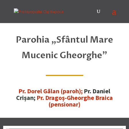
Parohia „Sfântul Mare
Mucenic Gheorghe”
Pr. Dorel Gălan (paroh);
Pr. Daniel
Crișan;
Pr. Dragoș-Gheorghe Braica
(pensionar)