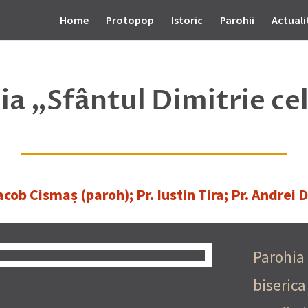
Home
Protopop
Istoric
Parohii
Actuali
ia „Sfântul Dimitrie ce
Iacob Cismaș (paroh);
Pr. Iustin Tira;
Pr. Andrei 
Parohia
biseric