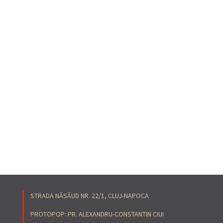
STRADA NĂSĂUD NR. 22/1, CLUJ-NAPOCA
PROTOPOP: PR. ALEXANDRU-CONSTANTIN CIUI