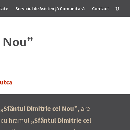
tate
Serviciul de Asistență Comunitară
Contact
l Nou”
Dutca
„Sfântul Dimitrie cel Nou”
, are
a cu hramul
„Sfântul Dimitrie cel