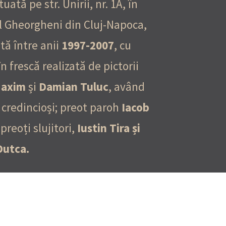
tuată pe str. Unirii, nr. 1A, în
l Gheorgheni din Cluj-Napoca,
tă între anii
1997-2007
, cu
în frescă realizată de pictorii
Maxim
și
Damian Tuluc
, având
credincioși; preot paroh
Iacob
,
preoți slujitori,
Iustin Tira și
Dutca.