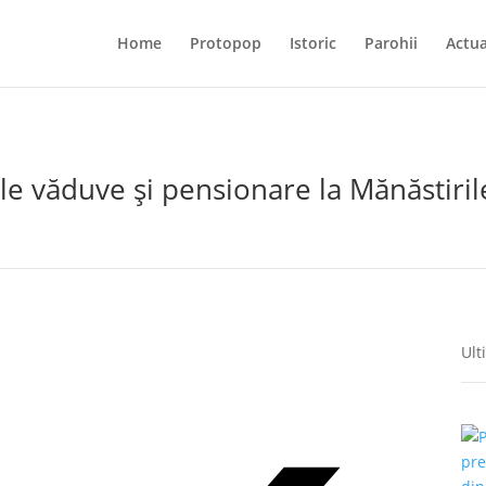
Home
Protopop
Istoric
Parohii
Actua
le văduve și pensionare la Mănăstiril
Ult