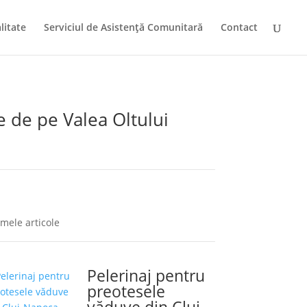
litate
Serviciul de Asistență Comunitară
Contact
e de pe Valea Oltului
imele articole
Pelerinaj pentru
preotesele
văduve din Cluj-