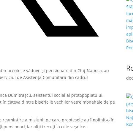
R
din preotese văduve și pensionare din Cluj-Napoca, au
e Serviciul de Asistență Comunitară din cadrul
dec
nca Dumitrașcu, asistentul social al protopopiatului,
at în câteva dintre bisericile vechilor vetre monahale de pe
de reamintire a misiunii pe care preotesele au împlinit-o în
i pensionari, iar alții trecuți la cele veșnice.