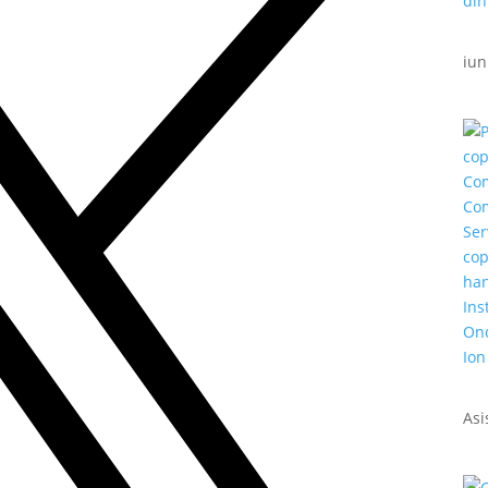
iun
Asi