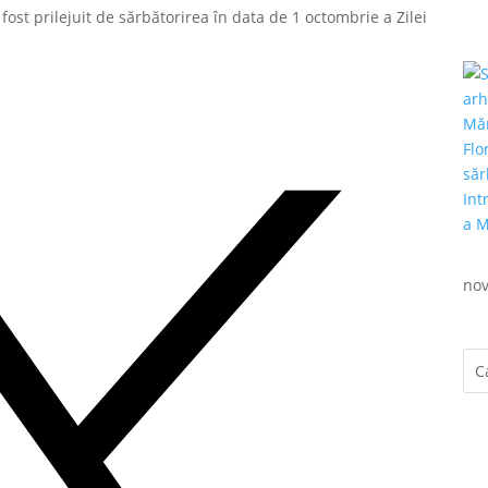
fost prilejuit de sărbătorirea în data de 1 octombrie a Zilei
nov