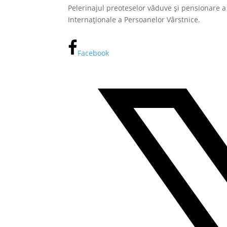
Pelerinajul preoteselor văduve și pensionare a 
Internaționale a Persoanelor Vârstnice.
Facebook