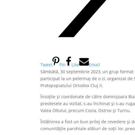
Tweet
Pin
Like
Email
Sâmbătă, 30 septembrie 2023, un grup format 
participat la un pelerinaj de o zi, organizat d
Protopopiatului Ortodox Cluj II.
Însoțite și coordonate de către domnișoara Bia
preotesele au vizitat, s-au închinat și s-au rug
Valea Oltului, precum Cozia, Ostrov și Turnu.
Întâlnirea a fost un bun prilej de revedere și 
comunitățile parohiale alături de soții lor, preoț