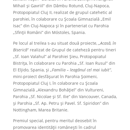
Mihail și Gavriil” din Dâmbu Rotund, Cluj-Napoca,
Protopopiatul Cluj II, realizat de grupul catehetic al
parohiei, în colaborare cu Școala Gimnazială „Emil
Isac” din Cluj-Napoca și în parteneriat cu Parohia
„Sfinții Români” din Móstoles, Spania.
Pe locul al treilea s-au situat două proiecte,
„Acasă, în
Biserică
” realizat de Grupul de cateheză pentru tineri
„Sf. Ioan Valahul” al Parohiei Șieu, Protopopiatul
Bistrița, în colaborare cu Parohia „Sf. Ioan Rusul” din
El Eljido, Spania, și
„Familia – leagănul cel mai iubit”
,
mini-proiect desfășurat în Parohia Șoimeni,
Protopopiatul Cluj I, în colaborare cu Școala
Gimnazială „Alexandru Bohățiel” din Vultureni,
Parohia „Sf. Nicolae și Sf. Ilie” din Vancouver, Canada,
și Parohia „Sf. Ap. Petru și Pavel. Sf. Spiridon” din
Nottingham, Marea Britanie.
Premiul special, pentru meritul deosebit în
promovarea identității românești în cadrul