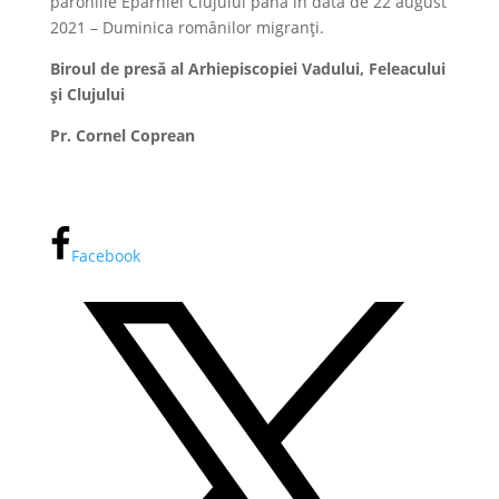
parohiile Eparhiei Clujului până în data de 22 august
2021 – Duminica românilor migranți.
Biroul de presă al Arhiepiscopiei Vadului, Feleacului
și Clujului
Pr. Cornel Coprean
Facebook