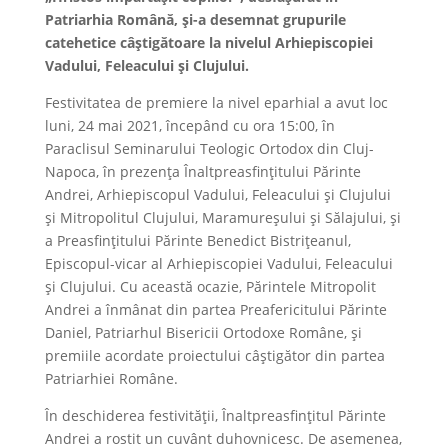
Patriarhia Română, și-a desemnat grupurile
catehetice câștigătoare la nivelul Arhiepiscopiei
Vadului, Feleacului și Clujului.
Festivitatea de premiere la nivel eparhial a avut loc
luni, 24 mai 2021, începând cu ora 15:00, în
Paraclisul Seminarului Teologic Ortodox din Cluj-
Napoca, în prezența Înaltpreasfințitului Părinte
Andrei, Arhiepiscopul Vadului, Feleacului și Clujului
și Mitropolitul Clujului, Maramureșului și Sălajului, și
a Preasfințitului Părinte Benedict Bistrițeanul,
Episcopul-vicar al Arhiepiscopiei Vadului, Feleacului
și Clujului. Cu această ocazie, Părintele Mitropolit
Andrei a înmânat din partea Preafericitului Părinte
Daniel, Patriarhul Bisericii Ortodoxe Române, și
premiile acordate proiectului câștigător din partea
Patriarhiei Române.
În deschiderea festivității, Înaltpreasfințitul Părinte
Andrei a rostit un cuvânt duhovnicesc. De asemenea,