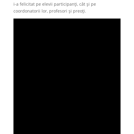
i-a felicitat pe elevii participanți, cât și pe
coordonatorii lor, profesori și preoți.