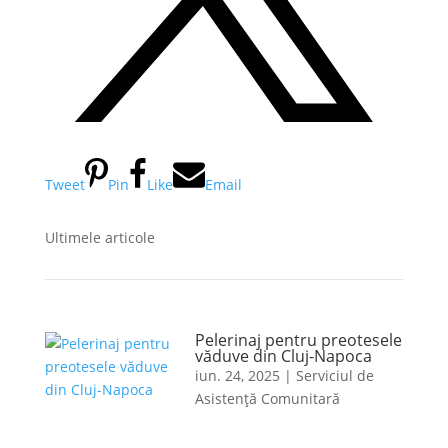
Tweet
Pin
Like
Email
Ultimele articole
Pelerinaj pentru preotesele
văduve din Cluj-Napoca
iun. 24, 2025
|
Serviciul de
Asistență Comunitară