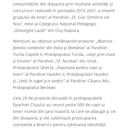
comunităților din diaspora prin multiple activități și
concursuri realizate în perioada 2015-2021, a revenit
grupului de tineri al Parohiei „Sf. Cuv. Dimitrie cel
Nou”, elevi ai Colegiului Național Pedagogic
„Gheorghe Lazăr” din Cluj-Napoca.
Mențiuni au obținut următoarele proiecte:
„Biserica –
familia românilor din Italia și România”
al Parohiei
Turda Capelă II, Protopopiatul Turda;
„Uniți prin cruce
și tricolor”
al Parohiei „Sf. Nicolae” din Iclod,
Protopopiatul Gherla;
„Împreună pentru copii și
tineri”
al Parohiei Huedin II, Protopopiatul Huedin,
și
„Uniți în cuget și-n simțiri”
al Parohiei Căianu-Mic,
Protopopiatul Beclean.
Cele 29 de proiecte derulate în protopopiatele
Eparhiei Clujului au reunit peste 500 de copii și
tineri numai din țara noastră, la care se adaugă și cei
din diaspora, și ele subliniază preocuparea
constantă a Bisericii pentru păstrarea identității