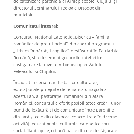
de catehizare parohială al Arhiepiscopiei Clujului și
directorul Seminarului Teologic Ortodox din
municipiu.
Comunicatul integral:
Concursul Național Catehetic „Biserica – familia
românilor de pretutindeni”, din cadrul programului
„Hristos împărtășit copiilor”, desfășurat în Patriarhia
Română, și-a desemnat grupurile catehetice
câștigătoare la nivelul Arhiepiscopiei Vadului,
Feleacului și Clujului.
Încadrat în seria manifestărilor culturale și
educaționale prilejuite de tematica omagială a
acestui an, al pastorației românilor din afara
României, concursul a oferit posibilitatea creării unor
punți de legătură și de comunicare între parohiile
din țară și cele din diaspora, concretizate în diverse
activități educaționale, culturale, catehetice sau
social-filantropice, o bună parte din ele desfășurate