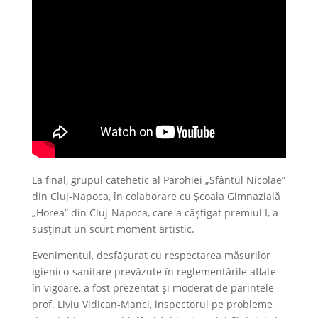
La final, grupul catehetic al Parohiei „Sfântul Nicolae”
din Cluj-Napoca, în colaborare cu Școala Gimnazială
„Horea” din Cluj-Napoca, care a câștigat premiul I, a
susținut un scurt moment artistic.
Evenimentul, desfășurat cu respectarea măsurilor
igienico-sanitare prevăzute în reglementările aflate
în vigoare, a fost prezentat și moderat de părintele
prof. Liviu Vidican-Manci, inspectorul pe probleme