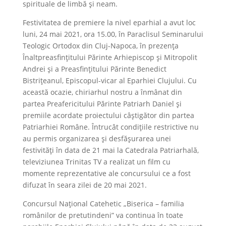
spirituale de limbă și neam.
Festivitatea de premiere la nivel eparhial a avut loc
luni, 24 mai 2021, ora 15.00, în Paraclisul Seminarului
Teologic Ortodox din Cluj-Napoca, în prezența
Înaltpreasfințitului Părinte Arhiepiscop și Mitropolit
Andrei și a Preasfințitului Părinte Benedict
Bistrițeanul, Episcopul-vicar al Eparhiei Clujului. Cu
această ocazie, chiriarhul nostru a înmânat din
partea Preafericitului Părinte Patriarh Daniel și
premiile acordate proiectului câștigător din partea
Patriarhiei Române. Întrucât condițiile restrictive nu
au permis organizarea și desfășurarea unei
festivități în data de 21 mai la Catedrala Patriarhală,
televiziunea Trinitas TV a realizat un film cu
momente reprezentative ale concursului ce a fost
difuzat în seara zilei de 20 mai 2021.
Concursul Național Catehetic „Biserica – familia
românilor de pretutindeni” va continua în toate