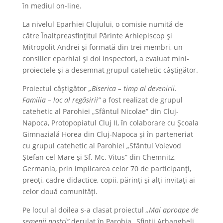
în mediul on-line.
La nivelul Eparhiei Clujului, o comisie numită de
către Înaltpreasfințitul Părinte Arhiepiscop și
Mitropolit Andrei și formată din trei membri, un
consilier eparhial și doi inspectori, a evaluat mini-
proiectele și a desemnat grupul catehetic câștigător.
Proiectul câștigător
„Biserica – timp al devenirii.
Familia – loc al regăsirii”
a fost realizat de grupul
catehetic al Parohiei „Sfântul Nicolae” din Cluj-
Napoca, Protopopiatul Cluj II, în colaborare cu Școala
Gimnazială Horea din Cluj-Napoca și în parteneriat
cu grupul catehetic al Parohiei „Sfântul Voievod
Ștefan cel Mare și Sf. Mc. Vitus” din Chemnitz,
Germania, prin implicarea celor 70 de participanți,
preoți, cadre didactice, copii, părinți și alți invitați ai
celor două comunități.
Pe locul al doilea s-a clasat proiectul
„Mai aproape de
semenii noștri”
derulat în Parohia „Sfinții Arhangheli