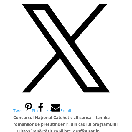
Tweet
Pin
Like
Email
Concursul Național Catehetic „Biserica – familia
românilor de pretutindeni”, din cadrul programului
„Hristos împărtășit copiilor”, desfășurat în